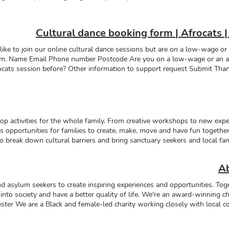
ing the impact of long-term physical and mental health conditions. Thro
ilding confidence. 488 women aged 18+ 100% are Black, Asian or from t
ntly in the asylum system Over the past year we've worked with Servic
Cultural dance booking form | Afrocats 
and feel included. Healthy lives Whether it's shimmying and shaking or w
. Creative culture We use creativity to support women to make friends, 
like to join our online cultural dance sessions but are on a low-wage or
tive Learning Lab upskills women so they can start on the pathway to 
form. Name Email Phone number Postcode Are you on a low-wage or an 
eering opportunities help women to add vital experience to their CVs, ra
cats session before? Other information to support request Submit Than
oin our adult programme, or would like to make a referral, fill in our e
your request, we'll be in touc
versity NHS Foundation Trust, the Caribbean and African Health Netw
lore ways to improve maternity care for women from Eastern African ba
test projects for adults No posts published in this language yet Once po
op activities for the whole family. From creative workshops to new expe
opportunities for families to create, make, move and have fun together. T
o break down cultural barriers and bring sanctuary seekers and local fam
ttend our public events 3 partners to deliver actitivies for families 100%
Afrocats x Whitworth We partner with The Whitworth to reimagine how c
Ab
local families in ways that are accessible, inclusive and equitable. مزی
ttending gallery events. If you need access support, register your attend
 asylum seekers to create inspiring experiences and opportunities. Tog
projects No posts published in this language yet Once po
y into society and have a better quality of life. We're an award-winning 
ster We are a Black and female-led charity working closely with local c
nspire the next generation of women and young people
ں جو ان کی زندگی میں مشکلات کا سامنا کر رہے ہیں جو معاشرے میں مک