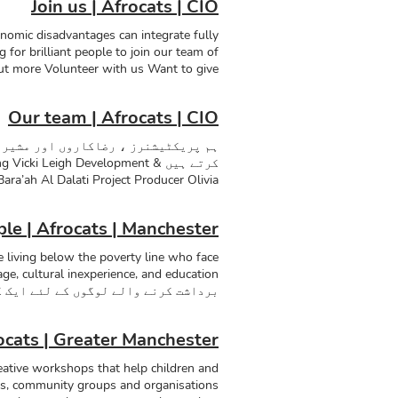
Join us | Afrocats | CIO
nomic disadvantages can integrate fully
g for brilliant people to join our team of
 out more Volunteer with us Want to give
rs support us with delivery of our work
Find out about our latest workshops and
Our team | Afrocats | CIO
upcoming performances. Find out more
ہم پریکٹیشنرز ، رضاکاروں اور مشیروں
کرتے ہیں ki Leigh Development
a’ah Al Dalati Project Producer Olivia
دار رینا نے گذشتہ ایک دہائی سے ٹیکن
e | Afrocats | Manchester
جس میں سائنس ، ٹیک اور صحت سے متعلق
پروجیکٹ مینجمنٹ ، براڈکاسٹ اور سوشل
 living below the poverty line who face
رپورٹ تحریر شامل ہے۔ اور ایک تربیت 
اسٹیشن پر سائنس ، ٹیک اور صحت کا شو
برداشت کرنے والے لوگوں کے لئے ایک گ
نے کارکردگی کی انتظامیہ ، حفاظت کے 
مواقع پیدا کریں جو ان کی زندگی میں 
معاشی ، ثقافتی اور زبان کی راہ میں 
فی الحال کیمیا اور طبیعیات کے ماہری
cats | Greater Manchester
کام کی حمایت کریں ہم جو بھی پیسہ اٹ
کمپنی میں متعدد انتظامی عہدوں پر ک
ative workshops that help children and
ols, community groups and organisations
 Families Award 2023 Audience Impact &