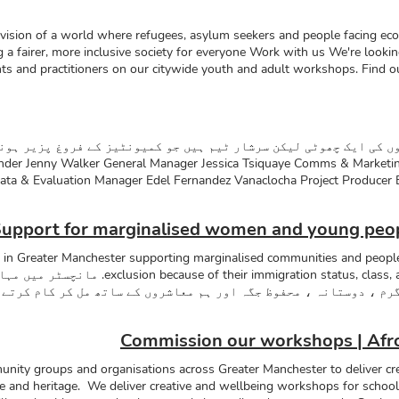
 vision of a world where refugees, asylum seekers and people facing eco
ing a fairer, more inclusive society for everyone Work with us We're lookin
tants and practitioners on our citywide youth and adult workshops. Find
 doing fantastic work across Greater Manchester? Our amazing voluntee
ut our current opportunities below. Find out more Come to our events 
 کی ایک چھوٹی لیکن سرشار ٹیم ہیں جو کمیونٹیز کے فروغ پزیر ہونے
der Jenny Walker General Manager Jessica Tsiquaye Comms & Marketing Vic
ta & Evaluation Manager Edel Fernandez Vanaclocha Project Producer Bar
الوجی اور ثقافت کو آپس میں جوڑنے کے شعبوں میں کام کیا ہے۔ وہ ای
upport for marginalised women and young peopl
 کمیونٹیوں کے لئے مہارت حاصل ہے۔ وہ افروکیٹ میں مختلف قسم کی مہا
 میڈیا شامل ہے ، اسٹیک ہولڈرز کی ایک حد کے ساتھ باہمی تعاون کی
ty in Greater Manchester supporting marginalised communities and people
یافتہ ریڈیو پیش کش اور پروڈیوسر کی حیثیت سے ، ریینا سنگیوئینٹ چ
tus, class, age, cultural inexperience, and education
 ہے اور بی بی سی ریڈیو پر پیش کیا ہے۔ رینا اپنے مقامی پرائمری اس
رم ، دوستانہ ، محفوظ جگہ اور ہم معاشروں کے ساتھ مل کر کام کرتے 
ساتھ ساتھ بچوں اور بڑوں کے ساتھ خصوصی ضروریات رکھنے والے بچوں 
مشکلات کا سامنا کر رہے ہیں جو معاشرے میں مکمل طور پر متحد ہونا چ
کرنے کی تربیت بھی حاصل کی ہے۔ Our Trustees لنزی رکا
حائل رکاوٹوں کو توڑنے کے لئے پرجوش ہیں تاکہ لوگوں کا معیار زند
ن تعلیم کو ریسرچ فنڈنگ سپورٹ فراہم کرتا ہے۔ اس سے قبل وہ کینیڈ
Commission our workshops | Afro
ھاتے ہیں وہ لوگوں کو معاشروں سے رابطہ قائم کرنے اور بہتر زندگی
ام کرتی تھیں۔ انہیں تھیٹر ، میوزیم اور آرٹ گیلریوں میں بھی رضا
ity groups and organisations across Greater Manchester to deliver cre
افریقی
ture and heritage. We deliver creative and wellbeing workshops for scho
s 2025 Champions of Equality and Social Justice Award Fantastic for