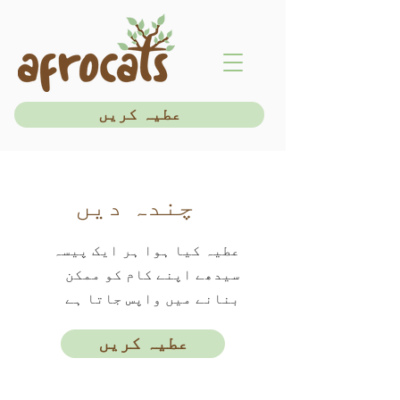
عطیہ کریں
چندہ دیں
عطیہ کیا ہوا ہر ایک پیسہ
سیدھے اپنے کام کو ممکن
بنانے میں واپس جاتا ہے
عطیہ کریں