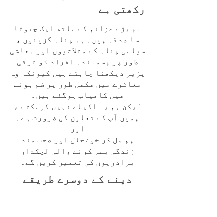
رکھتی ہے
ہم بڑے عزائم کے ساتھ ایک چھوٹا
سا صدقہ ہیں۔ ہم پناہ گزینوں ،
سیاسی پناہ کے متلاشیوں اور معاشی
طور پر پسماندہ افراد کو ترقی
پزیر دیکھنا چاہتے ہیں کیونکہ وہ
معاشرے میں مکمل طور پر ضم ہونے
میں کامیاب ہوگئے ہیں۔
لیکن ہم یہ اکیلے نہیں کرسکتے ،
ہمیں آپ کے تعاون کی ضرورت ہے۔
اور
ہم مل کر خوشحال اور صحت مند
زندگی بسر کرنے والی لچکدار
برادریوں کی تعمیر کریں گے۔
دینے کے دوسرے طریقے