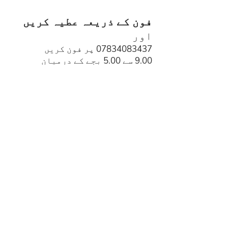
فون کے ذریعہ عطیہ کریں
اور
07834083437
پر فون کریں
9.00 سے 5.00 بجے کے درمیان
پیر جمعہ
پوسٹ کے ذریعہ عطیہ کریں
اور
83 ڈوکی اسٹریٹ
مانچسٹر
M1 2JQ